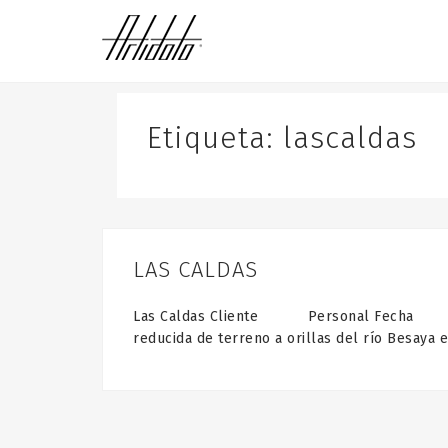
S
k
i
p
t
o
Etiqueta:
lascaldas
c
o
n
t
e
n
LAS CALDAS
t
Las Caldas Cliente Personal Fecha 2022 
reducida de terreno a orillas del río Besaya