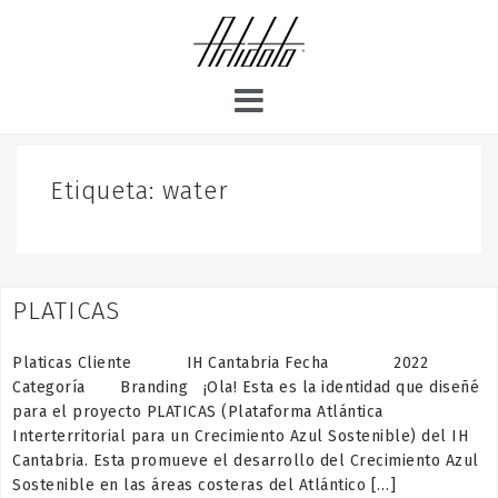
S
k
i
p
t
o
c
o
Etiqueta:
water
n
t
e
n
PLATICAS
t
Platicas Cliente IH Cantabria Fecha 2022
Categoría Branding ¡Ola! Esta es la identidad que diseñé
para el proyecto PLATICAS (Plataforma Atlántica
Interterritorial para un Crecimiento Azul Sostenible) del IH
Cantabria. Esta promueve el desarrollo del Crecimiento Azul
Sostenible en las áreas costeras del Atlántico […]