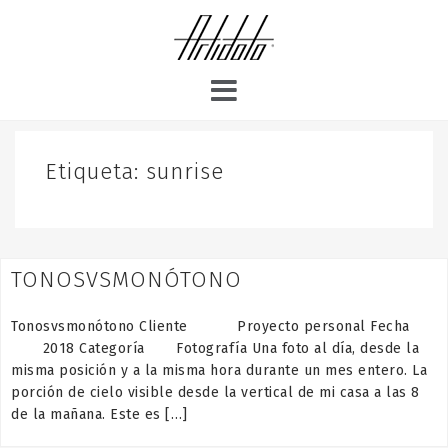
S
k
i
p
t
o
c
o
Etiqueta:
sunrise
n
t
e
n
TONOSVSMONÓTONO
t
Tonosvsmonótono Cliente Proyecto personal Fecha
2018 Categoría Fotografía Una foto al día, desde la
misma posición y a la misma hora durante un mes entero. La
porción de cielo visible desde la vertical de mi casa a las 8
de la mañana. Este es […]