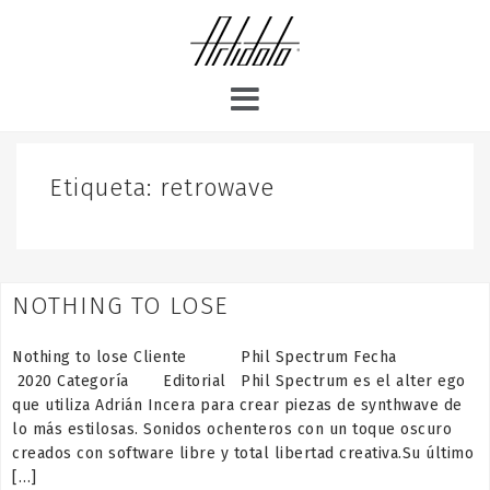
S
k
i
p
t
o
c
o
Etiqueta:
retrowave
n
t
e
n
NOTHING TO LOSE
t
Nothing to lose Cliente Phil Spectrum Fecha
2020 Categoría Editorial Phil Spectrum es el alter ego
que utiliza Adrián Incera para crear piezas de synthwave de
lo más estilosas. Sonidos ochenteros con un toque oscuro
creados con software libre y total libertad creativa.Su último
[…]