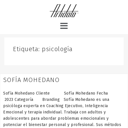
S
k
i
p
t
o
c
o
Etiqueta:
psicología
n
t
e
n
SOFÍA MOHEDANO
t
Sofía Mohedano Cliente Sofía Mohedano Fecha
2023 Categoría Branding Sofía Mohedano es una
psicóloga experta en Coaching Ejecutivo, Inteligencia
Emocional y terapia individual. Trabaja con adultos y
adolescentes para abordar problemas emocionales y
potenciar el bienestar personal y profesional. Sus métodos