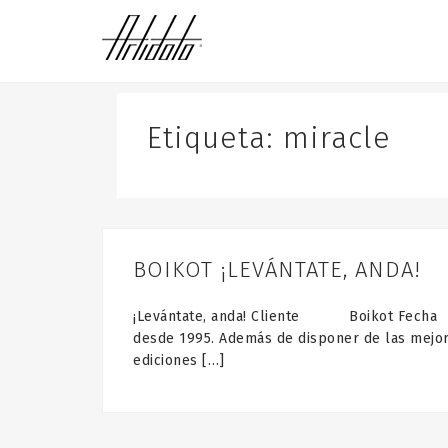
S
k
i
p
t
o
Etiqueta:
miracle
c
o
n
t
e
n
BOIKOT ¡LEVÁNTATE, ANDA!
t
¡Levántate, anda! Cliente Boikot Fecha 
desde 1995. Además de disponer de las mejor
ediciones […]