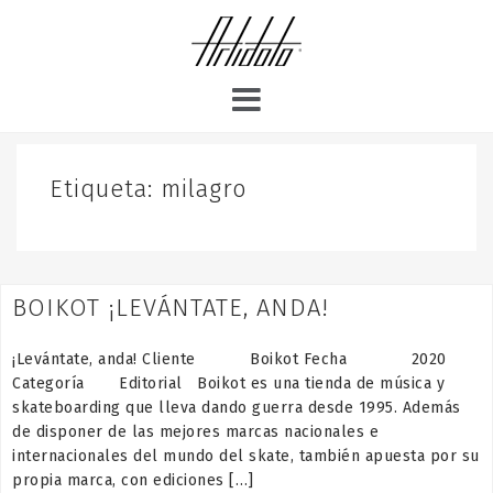
S
k
i
p
t
o
c
o
Etiqueta:
milagro
n
t
e
n
BOIKOT ¡LEVÁNTATE, ANDA!
t
¡Levántate, anda! Cliente Boikot Fecha 2020
Categoría Editorial Boikot es una tienda de música y
skateboarding que lleva dando guerra desde 1995. Además
de disponer de las mejores marcas nacionales e
internacionales del mundo del skate, también apuesta por su
propia marca, con ediciones […]