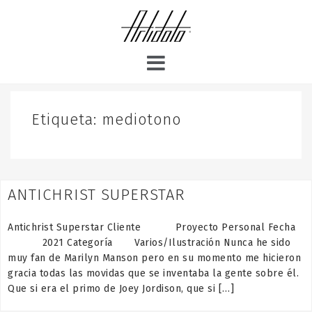
S
k
i
p
t
o
c
o
Etiqueta:
mediotono
n
t
e
n
ANTICHRIST SUPERSTAR
t
Antichrist Superstar Cliente Proyecto Personal Fecha
2021 Categoría Varios/Ilustración Nunca he sido
muy fan de Marilyn Manson pero en su momento me hicieron
gracia todas las movidas que se inventaba la gente sobre él.
Que si era el primo de Joey Jordison, que si […]