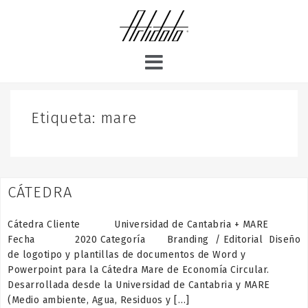
S
k
i
p
t
o
c
o
Etiqueta:
mare
n
t
e
n
CÁTEDRA
t
Cátedra Cliente Universidad de Cantabria + MARE
Fecha 2020 Categoría Branding / Editorial Diseño
de logotipo y plantillas de documentos de Word y
Powerpoint para la Cátedra Mare de Economía Circular.
Desarrollada desde la Universidad de Cantabria y MARE
(Medio ambiente, Agua, Residuos y […]