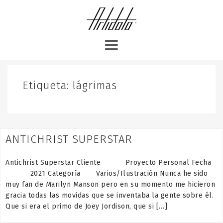
S
k
i
p
t
o
c
o
Etiqueta:
lágrimas
n
t
e
n
ANTICHRIST SUPERSTAR
t
Antichrist Superstar Cliente Proyecto Personal Fecha
2021 Categoría Varios/Ilustración Nunca he sido
muy fan de Marilyn Manson pero en su momento me hicieron
gracia todas las movidas que se inventaba la gente sobre él.
Que si era el primo de Joey Jordison, que si […]