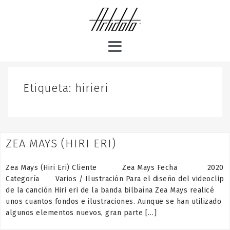
S
k
i
p
t
o
c
o
Etiqueta:
hirieri
n
t
e
n
ZEA MAYS (HIRI ERI)
t
Zea Mays (Hiri Eri) Cliente Zea Mays Fecha 2020
Categoría Varios / Ilustración Para el diseño del videoclip
de la canción Hiri eri de la banda bilbaína Zea Mays realicé
unos cuantos fondos e ilustraciones. Aunque se han utilizado
algunos elementos nuevos, gran parte […]