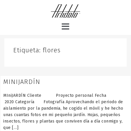
S
k
i
p
t
o
c
o
Etiqueta:
flores
n
t
e
n
MINIJARDÍN
t
MIniJARDÍN Cliente Proyecto personal Fecha
2020 Categoría Fotografía Aprovechando el periodo de
aislamiento por la pandemia, he cogido el móvil y he hecho
unas cuantas fotos en mi pequeño jardín. Hojas, pequeños
insectos, flores y plantas que conviven día a día conmigo y,
que […]