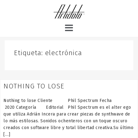
S
k
i
p
t
o
c
o
Etiqueta:
electrónica
n
t
e
n
NOTHING TO LOSE
t
Nothing to lose Cliente Phil Spectrum Fecha
2020 Categoría Editorial Phil Spectrum es el alter ego
que utiliza Adrián Incera para crear piezas de synthwave de
lo más estilosas. Sonidos ochenteros con un toque oscuro
creados con software libre y total libertad creativa.Su último
[…]