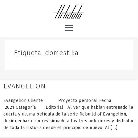
S
k
i
p
t
o
c
o
Etiqueta:
domestika
n
t
e
n
EVANGELION
t
Evangelion Cliente Proyecto personal Fecha
2021 Categoría Editorial Al ver que habían estrenado la
cuarta y última película de la serie Rebuild of Evangelion,
decidí echarle un revisionado a las tres anteriores y disfrutar
de toda la historia desde el principio de nuevo. Al […]