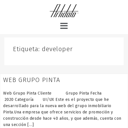
S
k
i
p
t
o
c
o
Etiqueta:
developer
n
t
e
n
WEB GRUPO PINTA
t
Web Grupo Pinta Cliente Grupo Pinta Fecha
2020 Categoría UI/UX Este es el proyecto que he
desarrollado para la nueva web del grupo inmobiliario
Pinta.Una empresa que ofrece servicios de promoción y
construcción desde hace 40 años, y que además, cuenta con
una sección […]