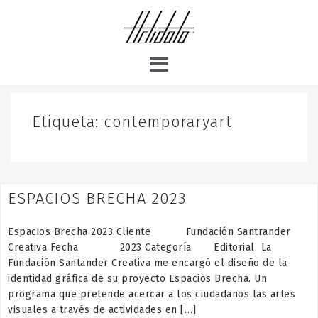
S
k
i
p
t
o
c
o
Etiqueta:
contemporaryart
n
t
e
n
ESPACIOS BRECHA 2023
t
Espacios Brecha 2023 Cliente Fundación Santrander
Creativa Fecha 2023 Categoría Editorial La
Fundación Santander Creativa me encargó el diseño de la
identidad gráfica de su proyecto Espacios Brecha. Un
programa que pretende acercar a los ciudadanos las artes
visuales a través de actividades en […]