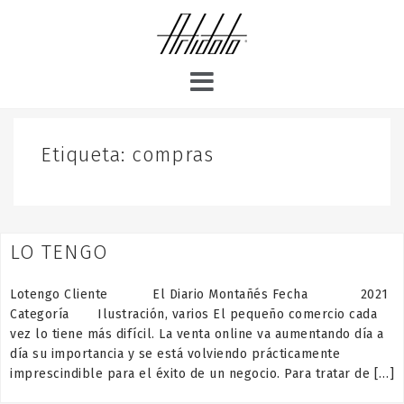
S
k
i
p
t
o
c
o
Etiqueta:
compras
n
t
e
n
LO TENGO
t
Lotengo Cliente El Diario Montañés Fecha 2021
Categoría Ilustración, varios El pequeño comercio cada
vez lo tiene más difícil. La venta online va aumentando día a
día su importancia y se está volviendo prácticamente
imprescindible para el éxito de un negocio. Para tratar de […]