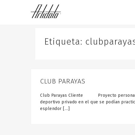
S
k
i
p
t
o
Etiqueta:
clubparaya
c
o
n
t
e
n
CLUB PARAYAS
t
Club Parayas Cliente Proyecto personal 
deportivo privado en el que se podían practica
esplendor […]