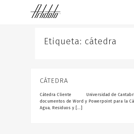
S
k
i
p
t
o
Etiqueta:
cátedra
c
o
n
t
e
n
CÁTEDRA
t
Cátedra Cliente Universidad de Cantabri
documentos de Word y Powerpoint para la Cát
Agua, Residuos y […]