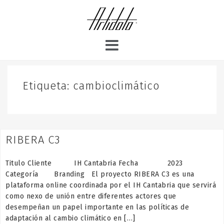
S
k
i
p
t
o
c
o
Etiqueta:
cambioclimático
n
t
e
n
RIBERA C3
t
Titulo Cliente IH Cantabria Fecha 2023
Categoría Branding El proyecto RIBERA C3 es una
plataforma online coordinada por el IH Cantabria que servirá
como nexo de unión entre diferentes actores que
desempeñan un papel importante en las políticas de
adaptación al cambio climático en […]