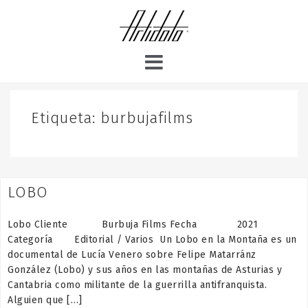
S
k
i
p
t
o
c
o
Etiqueta:
burbujafilms
n
t
e
n
LOBO
t
Lobo Cliente Burbuja Films Fecha 2021
Categoría Editorial / Varios Un Lobo en la Montaña es un
documental de Lucía Venero sobre Felipe Matarránz
González (Lobo) y sus años en las montañas de Asturias y
Cantabria como militante de la guerrilla antifranquista.
Alguien que […]