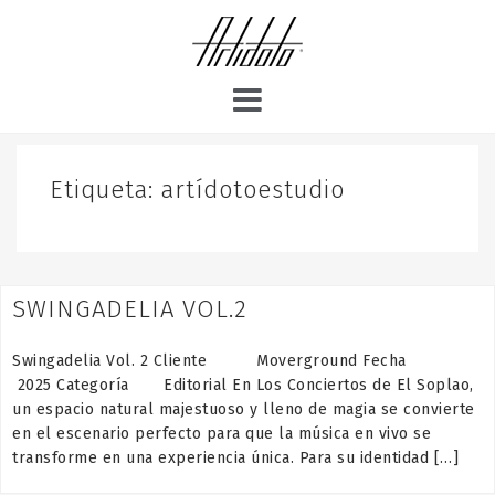
S
k
i
p
t
o
c
o
Etiqueta:
artídotoestudio
n
t
e
n
SWINGADELIA VOL.2
t
Swingadelia Vol. 2 Cliente Moverground Fecha
2025 Categoría Editorial En Los Conciertos de El Soplao,
un espacio natural majestuoso y lleno de magia se convierte
en el escenario perfecto para que la música en vivo se
transforme en una experiencia única. Para su identidad […]