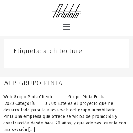
S
k
i
p
t
o
c
o
Etiqueta:
architecture
n
t
e
n
WEB GRUPO PINTA
t
Web Grupo Pinta Cliente Grupo Pinta Fecha
2020 Categoría UI/UX Este es el proyecto que he
desarrollado para la nueva web del grupo inmobiliario
Pinta.Una empresa que ofrece servicios de promoción y
construcción desde hace 40 años, y que además, cuenta con
una sección […]