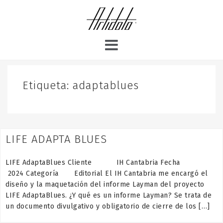
S
k
i
p
t
o
c
o
Etiqueta:
adaptablues
n
t
e
n
LIFE ADAPTA BLUES
t
LIFE AdaptaBlues Cliente IH Cantabria Fecha
2024 Categoría Editorial El IH Cantabria me encargó el
diseño y la maquetación del informe Layman del proyecto
LIFE AdaptaBlues. ¿Y qué es un informe Layman? Se trata de
un documento divulgativo y obligatorio de cierre de los […]